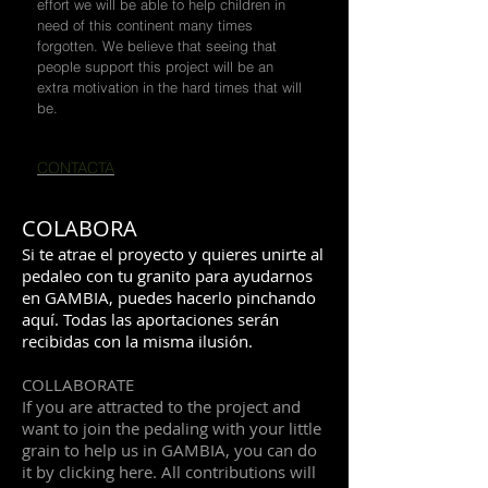
effort we will be able to help children in
need of this continent many times
forgotten. We believe that seeing that
people support this project will be an
extra motivation in the hard times that will
be.
CONTACTA
COLABORA
Si te atrae el proyecto y quieres unirte al
pedaleo con tu granito para ayudarnos
en GAMBIA, puedes hacerlo pinchando
aquí. Todas las aportaciones serán
recibidas con la misma ilusión.
COLLABORATE
If you are attracted to the project and
want to join the pedaling with your little
grain to help us in GAMBIA, you can do
it by clicking here. All contributions will