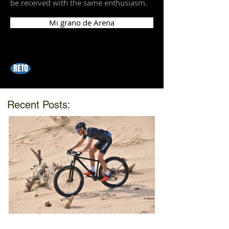
be received with the same enthusiasm.
Mi grano de Arena
RETO
Recent Posts: