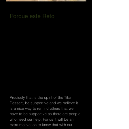
Porque este Reto
Precisamente ese es el espíritu de la Titan
Dessert, ser solidario y creemos que es
una bonita forma de recordar a los demás
que tenemos que ser solidarios pues hay
gente que necesita de nuestra ayuda.
Para nosotros será una motivación extra
saber que con nuestro esfuerzo podremos
ayudar a niños necesitados de este
continente muchas veces olvidado.
Creemos que ver que la gente apoya este
proyecto será una motivación extra en los
momentos duros que los habrá.
Precisely that is the spirit of the Titan
Dessert, be supportive and we believe it
is a nice way to remind others that we
have to be supportive as there are people
who need our help. For us it will be an
extra motivation to know that with our