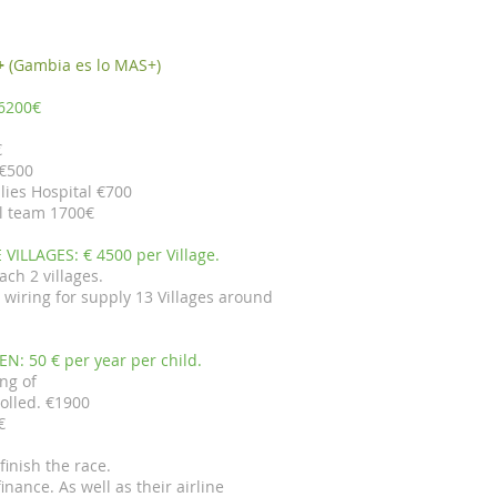
+
(Gambia es lo MAS+)
6200€
€
 €500
lies Hospital €700
al team 1700€
 VILLAGES: € 4500 per Village.
ach 2 villages.
al wiring for supply 13 Villages around
: 50 € per year per child.
ng of
rolled.
€1900
€
finish the race.
finance. As well as their airline