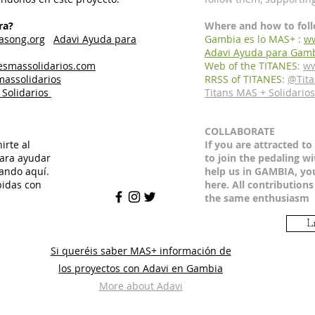
ra?
Where and how to foll
song.org
Adavi Ayuda para
Gambia es lo MAS+ :
w
Adavi Ayuda para
Gamb
esmassolidarios.com
Web of the TITANES
:
ww
assolidarios
RRSS of TITANES:
@Tita
 Solidarios
Titans MAS + Solidarios
COLLABORATE
irte al
If you are attracted t
para ayudar
to join the pedaling wit
ando aquí.
help us in GAMBIA, you
bidas con
here. All contributions
the same enthusiasm
L
Si queréis saber MAS+ información de
los proyectos con Adavi en Gambia
More about Adavi