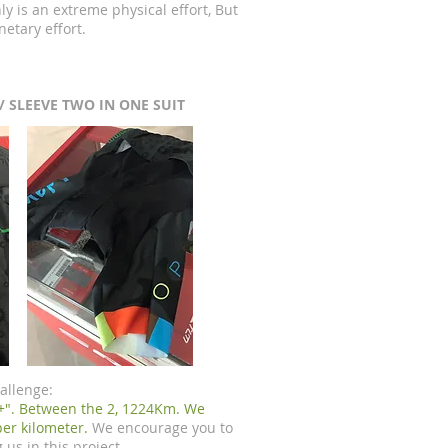
nly is an extreme physical effort, But
etary effort.
/ SLEEVE TWO IN ONE SUIT
allenge:
+". Between the 2, 1224Km. We
per kilometer.
We encourage you to
us in this project.