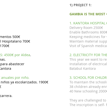
1) PROJECT 1:
GAMBIA IS THE MOST 
1. KANTORA HOSPITAL 
Delivery Room 2500€
Enable Bathrooms 800
amentos 500€
Keeping medicines for
l Hospitalario 700€
Maintain material supp
 1700€
Visit of Spanish medic
S: 4500€ por Aldea
.
2. ELECTRICITY FOR THE
eas.
This year we want to re
o para abastecer
Installation of electric
 Kantora
Batabut Kantora
 anuales por niño.
3. SCHOOL FOR CHILDREN
 niños ya escolarizados. 1900€
To maintain the schooli
€
38 children already en
40 New schooling 2000
 carrera.
They are challenged to 
The inscription is self- 