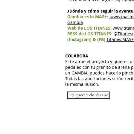
¿Dónde y cómo seguir la aventu
Gambia es lo MAS+
:
www.masma
Gambia
Web de LOS TITANES
:
www.titan
RRSS de LOS TITANES
:
@Titanesm
(Instagram) & (FB)
Titanes MAS+
COLABORA
Si te atrae el proyecto y quieres un
pedaleo con tu granito de arena 
en GAMBIA, puedes hacerlo pinch
Todas las aportaciones serán reci
la misma ilusión.
Mi grano de Arena