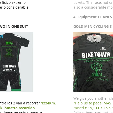
 físico extremo,
tickets. The race, not o
rio considerable.
also a considerable mon
4. Equipment TITANES
WO IN ONE SUIT
GOLD MEN CYCLING S 
We give you another ch
Entre los 2 van a recorrer
1224Km.
"Help us to pedal MAS 
kilómetro recorrido.
raised € 19,100, € 15,6 
ndonos en este proyecto.
follow them, supporting 