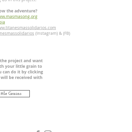
ow the adventure?
ww.masmasong.org
ia
w.titanesmassolidarios.com
nesmassolidarios
(Instagram) & (FB)
o the project and want
h your little grain to
 can do it by clicking
 will be received with
ittle Grains