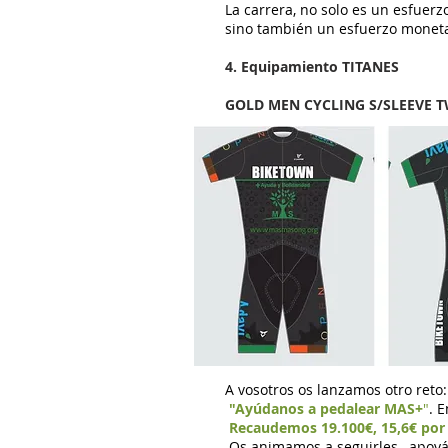
La carrera, no solo es un esfuerzo
sino también un esfuerzo moneta
4. Equipamiento TITANES
GOLD MEN CYCLING S/SLEEVE T
A vosotros os lanzamos otro reto:
"Ayúdanos a pedalear MAS+
"
. 
Recaudemos 19.100€, 15,6€ por 
Os animamos a seguirles, apoyá