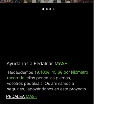
Ayúdanos a Pedalear
MAS+
Recaudemos
19,100€, 15,6€ por kilómetro
recorrido,
ellos ponen las piernas,
vosotros pedaleáis. Os animamos a
seguirles, apoyándonos en este proyecto.
PEDALEA
MAS+
Help us to Pedal
MORE+
We raise
€ 19,100, € 15,6 per kilometer
traveled
,
they put the legs, you pedal. We
encourage you to follow them, supporting us