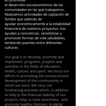
en promover
el desarrollo socioeconómico de las
comunidades en las que trabajamos.
Realizamos actividades de captación de
fondos que además de
ayudar económicamente a la estabilidad
financiera de nuestros proyectos, nos
ayudan a concienciar, sensibilizar y
promover formas de vida saludables,
tendiendo puentes entre diferentes
culturas.
Our goal is to develop, promote and
implement programs, projects and
activities in the fields of education,
health, culture, and sport. We focus our
efforts In promoting the socioeconomic
development of the communities in
which we work. We carry out
fundraising activities which, in addition
to help to the financial stability of our
projects, help us raise awareness, and
promote healthy lifestyles, bridging