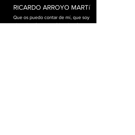
RICARDO ARROYO MARTíN
Que os puedo contar de mí, que soy un
ejecutivo de una multinacional
Americana al que le gusta mucho su
trabajo y un disfrutón de la...
JAVIER PASCUAL