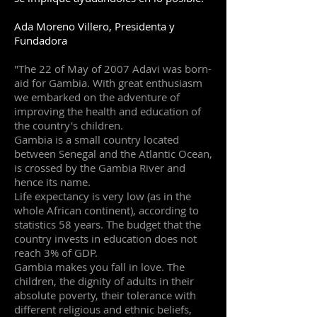
Ada Moreno Villero, Presidenta y
Fundadora
"The 22 of May of 2007 Adavi was born-
aid for Gambia. With great enthusiasm
we embarked on the adventure of
improving the health and education of
the country's children.
Gambia is a small country located
between Senegal and the Atlantic Ocean,
is crossed by the Gambia River and
hence its name.
Life expectancy is very low (as in the
whole African continent), according to
statistics 58 years. The budget that the
country invests in education does not
reach 3% of GDP.
Gambia makes you fall in love. The
children, the dignity of adults in their
absolute poverty, their tolerance with
different religious and ethnic beliefs,