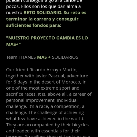
pocos. Ellos son los que dan alma a
nuestro
RETO SOLIDARIO. Su reto es
terminar la carrera y conseguir
suficientes fondos para:
"NUESTRO PROYECTO GAMBIA ES LO
MAS+"
Team TITANES
MAS +
SOLIDARIOS
Our friend Ricardo Arroyo Martín,
together with Javier Pascual, adventure
for 6 days in the desert of Morocco, in
one of the most extreme sport and
sacrifice races. It is, above all, a career of
personal improvement, individual
challenge. It's a race, a competition, a
challenge. The challenge of achieving
what few have achieved in the world.
They are accompanied by their bicycles,
and loaded with essentials for their
journey. By ceiling, they will only have a