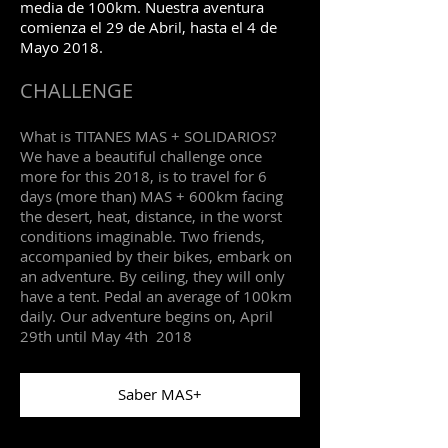
media de 100km. Nuestra aventura
comienza el 29 de Abril, hasta el 4 de
Mayo 2018.
CHALLENGE
What is TITANES MAS + SOLIDARIOS?
We have a beautiful challenge once
more for this 2018, is to travel for 6
days (more than) MAS + 600km facing
the desert, heat, distance, in the worst
conditions imaginable. Two friends,
accompanied by their bikes, embark on
an adventure. By ceiling, they will only
have a tent. Pedal an average of 100km
daily. Our adventure begins on, April
29th until May 4th 2018
Saber MAS+