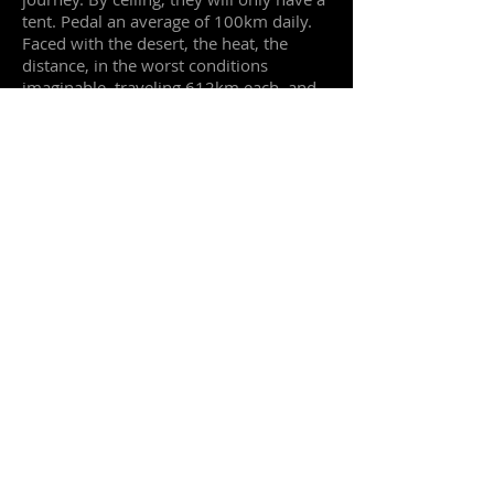
tent. Pedal an average of 100km daily.
Faced with the desert, the heat, the
distance, in the worst conditions
imaginable, traveling 612km each, and
this time they will do it to
help us add
MORE +
.
The spirit of the race is imbued
with the effort of all, the vast majority of
those who are going to finish, aim to
prove to themselves that they can get
something within reach of few. They are
the ones who give life to our
SOLIDARITY CHALLENGE
.
Their
challenge is to finish the race and
get enough funds to:
"OUR PROJECT GAMBIA IS THE MOST
+" (Gambia es lo MAS+)
Saber MAS+